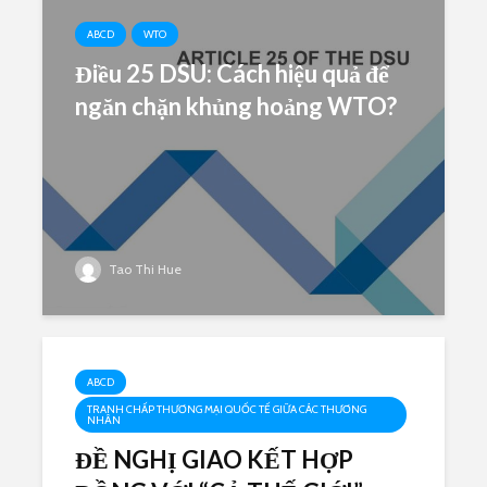
ABCD
WTO
Điều 25 DSU: Cách hiệu quả để
ngăn chặn khủng hoảng WTO?
Tao Thi Hue
ABCD
TRANH CHẤP THƯƠNG MẠI QUỐC TẾ GIỮA CÁC THƯƠNG
NHÂN
ĐỀ NGHỊ GIAO KẾT HỢP