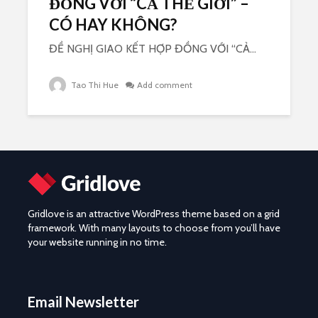
ĐỒNG VỚI “CẢ THẾ GIỚI” –
CÓ HAY KHÔNG?
ĐỀ NGHỊ GIAO KẾT HỢP ĐỒNG VỚI “CẢ...
Tao Thi Hue
Add comment
Gridlove is an attractive WordPress theme based on a grid
framework. With many layouts to choose from you’ll have
your website running in no time.
Email Newsletter