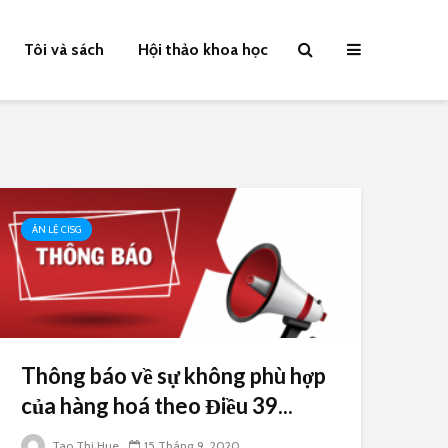
Tôi và sách
Hội thảo khoa học
ÁN LỆ CISG
Thông báo về sự không phù hợp
của hàng hoá theo Điều 39...
Tao Thi Hue
15 Tháng 9, 2020