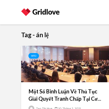
Tag - án lệ
WTO
Một Số Bình Luận Về Thủ Tục
Giải Quyết Tranh Chấp Tại Cơ...
Tao Thi Hue
10 Tháng 2, 2021